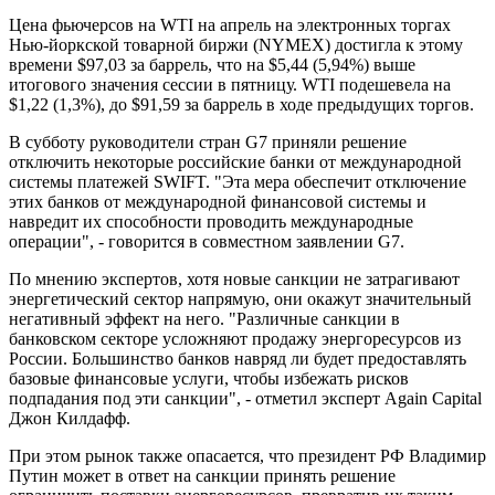
Цена фьючерсов на WTI на апрель на электронных торгах
Нью-йоркской товарной биржи (NYMEX) достигла к этому
времени $97,03 за баррель, что на $5,44 (5,94%) выше
итогового значения сессии в пятницу. WTI подешевела на
$1,22 (1,3%), до $91,59 за баррель в ходе предыдущих торгов.
В субботу руководители стран G7 приняли решение
отключить некоторые российские банки от международной
системы платежей SWIFT. "Эта мера обеспечит отключение
этих банков от международной финансовой системы и
навредит их способности проводить международные
операции", - говорится в совместном заявлении G7.
По мнению экспертов, хотя новые санкции не затрагивают
энергетический сектор напрямую, они окажут значительный
негативный эффект на него. "Различные санкции в
банковском секторе усложняют продажу энергоресурсов из
России. Большинство банков навряд ли будет предоставлять
базовые финансовые услуги, чтобы избежать рисков
подпадания под эти санкции", - отметил эксперт Again Capital
Джон Килдафф.
При этом рынок также опасается, что президент РФ Владимир
Путин может в ответ на санкции принять решение