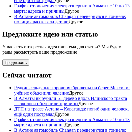
ещё один пострадал
Другое
График отключения электроэнергии в Алматы с 10 по 13
марта: адреса и причины
Другое
В Астане автомобиль Changan перевернулся в тоннеле:
полиция рассказала детали
Другое
Предложите идею или статью
У вас есть интересная идея или тема для статьи? Мы будем
рады рассмотреть ваше предложение
Предложить
Сейчас читают
Редкие сельдяные короли выброшены на берег Мексики:
учёные объяснили явление
Другое
В Алматы вырубили 51 дерево вдоль Илийского тракта
— экологи объяснили причины
Другое
ДТП на трассе Астана – Караганда: погиб один человек,
ещё один пострадал
Другое
График отключения электроэнергии в Алматы с 10 по 13
марта: адреса и причины
Другое
В Астане автомобиль Changan перевернулся в тоннеле: