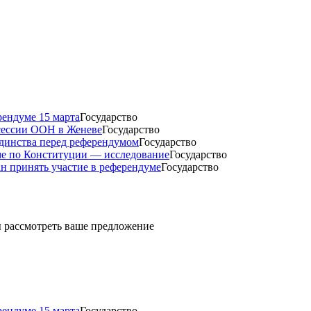
рендуме 15 марта
Государство
 сессии ООН в Женеве
Государство
динства перед референдумом
Государство
ме по Конституции — исследование
Государство
н принять участие в референдуме
Государство
ды рассмотреть ваше предложение
рендуме 15 марта
Государство