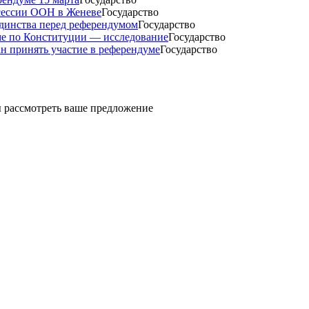
 сессии ООН в Женеве
Государство
динства перед референдумом
Государство
ме по Конституции — исследование
Государство
н принять участие в референдуме
Государство
ды рассмотреть ваше предложение