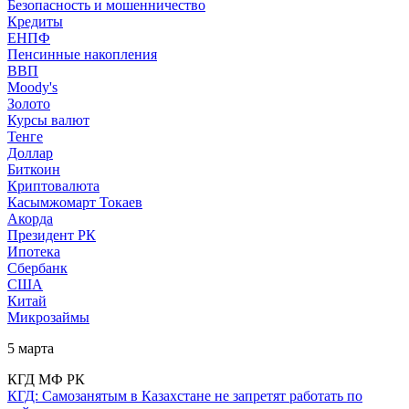
Безопасность и мошенничество
Кредиты
ЕНПФ
Пенсинные накопления
ВВП
Moody's
Золото
Курсы валют
Тенге
Доллар
Биткоин
Криптовалюта
Касымжомарт Токаев
Акорда
Президент РК
Ипотека
Сбербанк
США
Китай
Микрозаймы
5 марта
КГД МФ РК
КГД: Самозанятым в Казахстане не запретят работать по