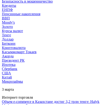
Безопасность и мошенничество
Кредиты
ЕНПФ
Пенсинные накопления
ВВП
Moody's
Золото
Курсы валют
Тенге
Доллар
Биткоин
Криптовалюта
Касымжомарт Токаев
Акорда
Президент РК
Ипотека
Сбербанк
США
Китай
Микрозаймы
3 марта
Интернет-торговля
Объем e-commerce в Казахстане достиг 3,2 трлн тенге: Halyk