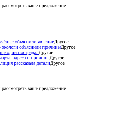
ды рассмотреть ваше предложение
учёные объяснили явление
Другое
— экологи объяснили причины
Другое
ещё один пострадал
Другое
марта: адреса и причины
Другое
лиция рассказала детали
Другое
ды рассмотреть ваше предложение