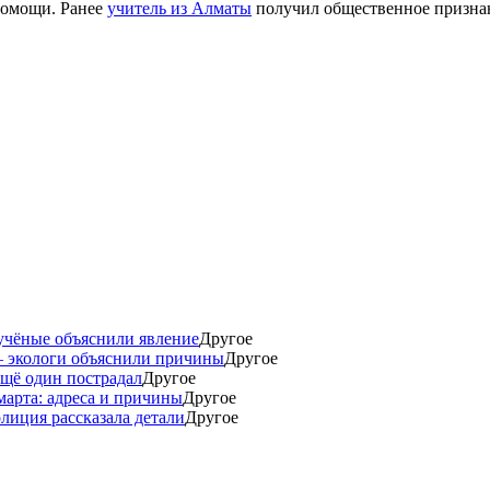
помощи. Ранее
учитель из Алматы
получил общественное признан
учёные объяснили явление
Другое
— экологи объяснили причины
Другое
ещё один пострадал
Другое
марта: адреса и причины
Другое
лиция рассказала детали
Другое