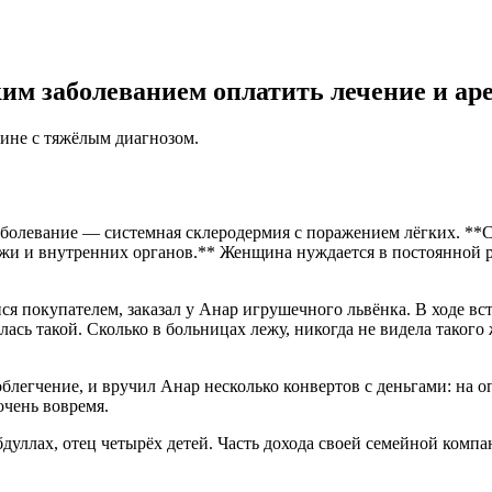
ким заболеванием оплатить лечение и ар
ине с тяжёлым диагнозом.
заболевание — системная склеродермия с поражением лёгких. *
ожи и внутренних органов.** Женщина нуждается в постоянной 
 покупателем, заказал у Анар игрушечного львёнка. В ходе вст
илась такой. Сколько в больницах лежу, никогда не видела таког
облегчение, и вручил Анар несколько конвертов с деньгами: на 
очень вовремя.
дуллах, отец четырёх детей. Часть дохода своей семейной компа