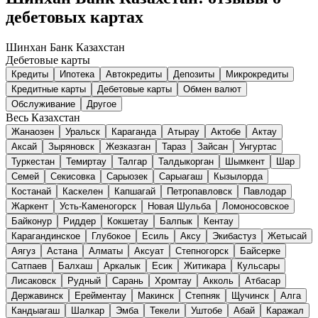
дебетовых картах
Шинхан Банк Казахстан
Дебетовые карты
Кредиты
Ипотека
Автокредиты
Депозиты
Микрокредиты
Кредитные карты
Дебетовые карты
Обмен валют
Обслуживание
Другое
Весь Казахстан
Жанаозен
Уральск
Караганда
Атырау
Актобе
Актау
Аксай
Зыряновск
Жезказган
Тараз
Зайсан
Унгуртас
Туркестан
Темиртау
Талгар
Талдыкорган
Шымкент
Шар
Семей
Секисовка
Сарыозек
Сарыагаш
Кызылорда
Костанай
Каскелен
Капшагай
Петропавловск
Павлодар
Жаркент
Усть-Каменогорск
Новая Шульба
Ломоносовское
Байконур
Риддер
Кокшетау
Балпык
Кентау
Карагандинское
Глубокое
Есиль
Аксу
Экибастуз
Жетысай
Аягуз
Астана
Алматы
Аксуат
Степногорск
Байсерке
Сатпаев
Балхаш
Аркалык
Есик
Житикара
Кульсары
Лисаковск
Рудный
Сарань
Хромтау
Акколь
Атбасар
Державинск
Ерейментау
Макинск
Степняк
Щучинск
Алга
Кандыагаш
Шалкар
Эмба
Текели
Уштобе
Абай
Каражал