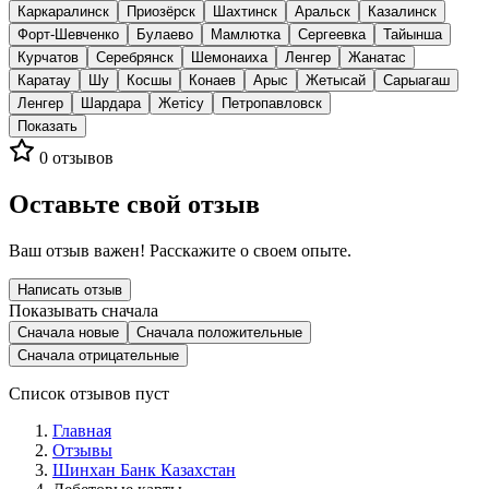
Каркаралинск
Приозёрск
Шахтинск
Аральск
Казалинск
Форт-Шевченко
Булаево
Мамлютка
Сергеевка
Тайынша
Курчатов
Серебрянск
Шемонаиха
Ленгер
Жанатас
Каратау
Шу
Косшы
Конаев
Арыс
Жетысай
Сарыагаш
Ленгер
Шардара
Жетісу
Петропавловск
Показать
0
отзывов
Оставьте свой отзыв
Ваш отзыв важен! Расскажите о своем опыте.
Написать отзыв
Показывать сначала
Сначала новые
Сначала положительные
Сначала отрицательные
Список отзывов пуст
Главная
Отзывы
Шинхан Банк Казахстан