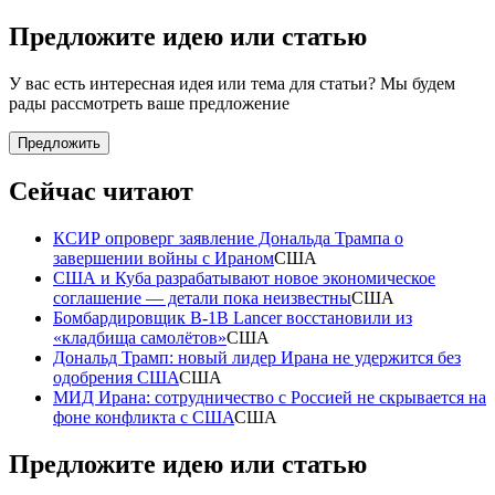
Предложите идею или статью
У вас есть интересная идея или тема для статьи? Мы будем
рады рассмотреть ваше предложение
Предложить
Сейчас читают
КСИР опроверг заявление Дональда Трампа о
завершении войны с Ираном
США
США и Куба разрабатывают новое экономическое
соглашение — детали пока неизвестны
США
Бомбардировщик B-1B Lancer восстановили из
«кладбища самолётов»
США
Дональд Трамп: новый лидер Ирана не удержится без
одобрения США
США
МИД Ирана: сотрудничество с Россией не скрывается на
фоне конфликта с США
США
Предложите идею или статью