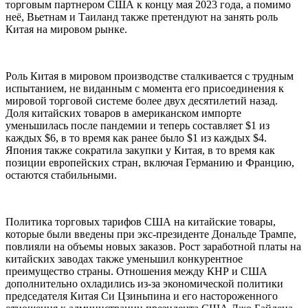
торговым партнером США к концу мая 2023 года, а помимо
неё, Вьетнам и Таиланд также претендуют на занять роль
Китая на мировом рынке.
Роль Китая в мировом производстве сталкивается с трудным
испытанием, не виданным с момента его присоединения к
мировой торговой системе более двух десятилетий назад.
Доля китайских товаров в американском импорте
уменьшилась после пандемии и теперь составляет $1 из
каждых $6, в то время как ранее было $1 из каждых $4.
Япония также сократила закупки у Китая, в то время как
позиции европейских стран, включая Германию и Францию,
остаются стабильными.
Политика торговых тарифов США на китайские товары,
которые были введены при экс-президенте Дональде Трампе,
повлияли на объемы новых заказов. Рост заработной платы на
китайских заводах также уменьшил конкурентное
преимущество страны. Отношения между КНР и США
дополнительно охладились из-за экономической политики
председателя Китая Си Цзиньпина и его настороженного