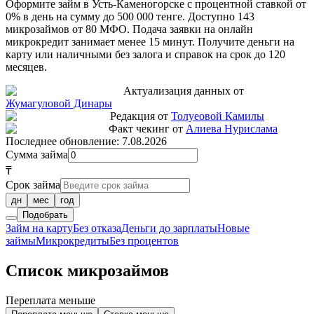
Оформите займ в Усть-Каменогорске с процентной ставкой от
0% в день на сумму до 500 000 тенге. Доступно 143
микрозаймов от 80 МФО. Подача заявки на онлайн
микрокредит занимает менее 15 минут. Получите деньги на
карту или наличными без залога и справок на срок до 120
месяцев.
Актуализация данных от
Жумагуловой Динары
Редакция от
Толуеовой Камилы
Факт чекинг от
Алиева Нурислама
Последнее обновление:
7.08.2026
Сумма займа
₸
Срок займа
дн
мес
год
Подобрать
Займ на карту
Без отказа
Деньги до зарплаты
Новые
займы
Микрокредиты
Без процентов
Список микрозаймов
Переплата меньше