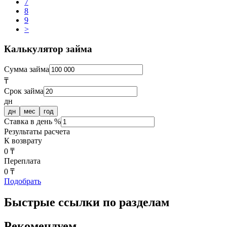
7
8
9
>
Калькулятор займа
Сумма займа
₸
Срок займа
дн
дн
мес
год
Ставка в день %
Результаты расчета
К возврату
0 ₸
Переплата
0 ₸
Подобрать
Быстрые ссылки по разделам
Рекомендуем