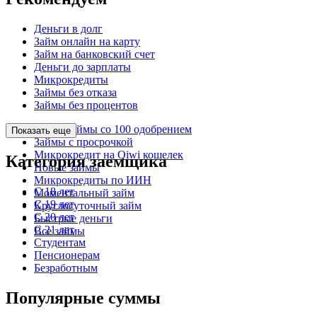
Деньги в долг
Займ онлайн на карту
Займ на банковский счет
Деньги до зарплаты
Микрокредиты
Займы без отказа
Займы без процентов
Микрозаймы со 100 одобрением
Показать еще
Займы с просрочкой
Микрокредит на Qiwi кошелек
Категория заемщика
Новые займы
Микрокредиты по ИИН
С 18 лет
Моментальный займ
С 19 лет
Круглосуточный займ
С 20 лет
Быстрые деньги
С 21 лет
Все займы
Студентам
Пенсионерам
Безработным
Популярные суммы