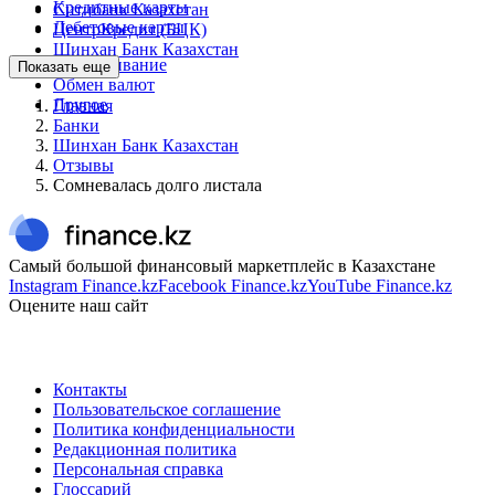
Кредитные карты
Ситибанк Казахстан
Дебетовые карты
ЦентрКредит (БЦК)
Шинхан Банк Казахстан
Обслуживание
Показать еще
Обмен валют
Другое
Главная
Банки
Шинхан Банк Казахстан
Отзывы
Сомневалась долго листала
Самый большой финансовый маркетплейс в Казахстане
Instagram Finance.kz
Facebook Finance.kz
YouTube Finance.kz
Оцените наш сайт
Контакты
Пользовательское соглашение
Политика конфиденциальности
Редакционная политика
Персональная справка
Глоссарий