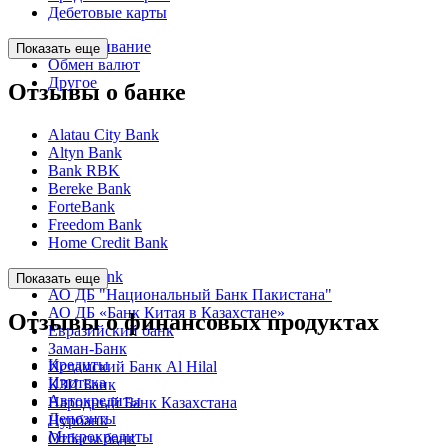
Дебетовые карты
Обслуживание
Показать еще
Обмен валют
Другое
Отзывы о банке
Alatau City Bank
Altyn Bank
Bank RBK
Bereke Bank
ForteBank
Freedom Bank
Home Credit Bank
Kaspi Bank
Показать еще
АО ДБ "Национальный Банк Пакистана"
АО ДБ «Банк Китая в Казахстане»
Отзывы о финансовых продуктах
Евразийский банк
Заман-Банк
Кредиты
Исламский Банк Al Hilal
Ипотека
КЗИ Банк
Автокредиты
Народный Банк Казахстана
Депозиты
Нурбанк
Микрокредиты
Отбасы банк