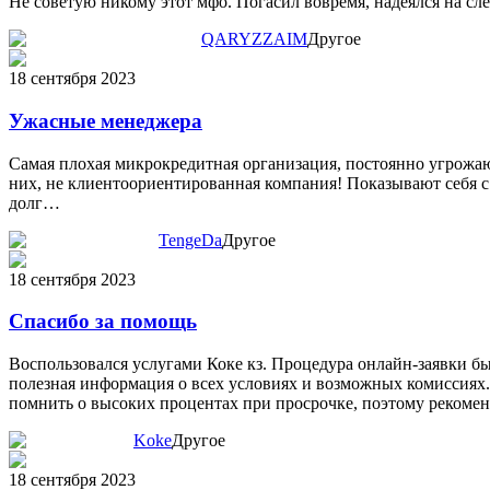
Не советую никому этот мфо. Погасил вовремя, надеялся на сл
QARYZZAIM
Другое
18 сентября 2023
Ужасные менеджера
Самая плохая микрокредитная организация, постоянно угрожают
них, не клиентоориентированная компания! Показывают себя с 
долг…
TengeDa
Другое
18 сентября 2023
Спасибо за помощь
Воспользовался услугами Коке кз. Процедура онлайн-заявки бы
полезная информация о всех условиях и возможных комиссиях. 
помнить о высоких процентах при просрочке, поэтому рекомен
Koke
Другое
18 сентября 2023