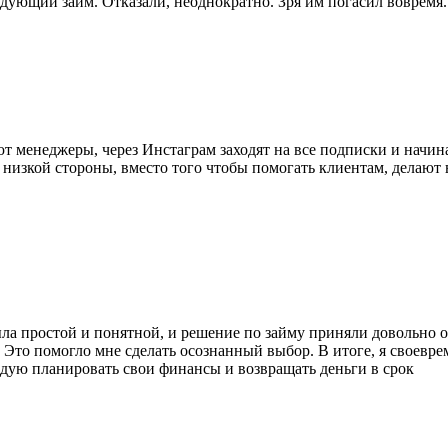
едующий займ. Отказали, неоднократно. Зря им погасил вовремя.
 менеджеры, через Инстаграм заходят на все подписки и начинаю
низкой стороны, вместо того чтобы помогать клиентам, делают 
ла простой и понятной, и решение по займу приняли довольно оп
Это помогло мне сделать осознанный выбор. В итоге, я своевре
дую планировать свои финансы и возвращать деньги в срок