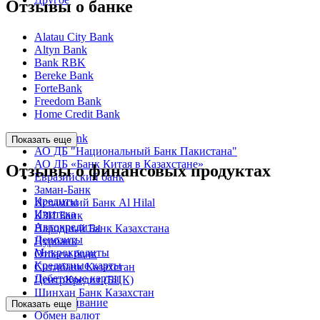
Отзывы о банке
Alatau City Bank
Altyn Bank
Bank RBK
Bereke Bank
ForteBank
Freedom Bank
Home Credit Bank
Kaspi Bank
Показать еще
АО ДБ "Национальный Банк Пакистана"
АО ДБ «Банк Китая в Казахстане»
Отзывы о финансовых продуктах
Евразийский банк
Заман-Банк
Кредиты
Исламский Банк Al Hilal
Ипотека
КЗИ Банк
Автокредиты
Народный Банк Казахстана
Депозиты
Нурбанк
Микрокредиты
Отбасы банк
Кредитные карты
Ситибанк Казахстан
Дебетовые карты
ЦентрКредит (БЦК)
Шинхан Банк Казахстан
Обслуживание
Показать еще
Обмен валют