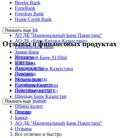
Bereke Bank
ForteBank
Freedom Bank
Home Credit Bank
Kaspi Bank
Показать еще
АО ДБ "Национальный Банк Пакистана"
АО ДБ «Банк Китая в Казахстане»
Отзывы о финансовых продуктах
Евразийский банк
Заман-Банк
Кредиты
Исламский Банк Al Hilal
Ипотека
КЗИ Банк
Автокредиты
Народный Банк Казахстана
Депозиты
Нурбанк
Микрокредиты
Отбасы банк
Кредитные карты
Ситибанк Казахстан
Дебетовые карты
ЦентрКредит (БЦК)
Шинхан Банк Казахстан
Обслуживание
Показать еще
Обмен валют
Другое
Главная
Банки
АО ДБ "Национальный Банк Пакистана"
Отзывы
Все отлично и быстро